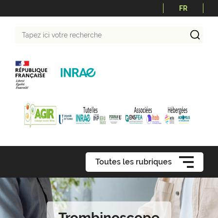
FR
Tapez
ici
votre
recherche
Toutes les rubriques
Trombinoscope