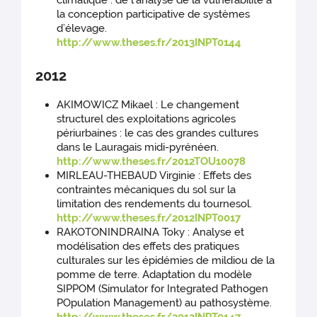
climatique : de l’analyse de la vulnérabilité à
la conception participative de systèmes
d’élevage.
http://www.theses.fr/2013INPT0144
2012
AKIMOWICZ Mikael : Le changement
structurel des exploitations agricoles
périurbaines : le cas des grandes cultures
dans le Lauragais midi-pyrénéen.
http://www.theses.fr/2012TOU10078
MIRLEAU-THEBAUD Virginie : Effets des
contraintes mécaniques du sol sur la
limitation des rendements du tournesol.
http://www.theses.fr/2012INPT0017
RAKOTONINDRAINA Toky : Analyse et
modélisation des effets des pratiques
culturales sur les épidémies de mildiou de la
pomme de terre. Adaptation du modèle
SIPPOM (Simulator for Integrated Pathogen
POpulation Management) au pathosystème.