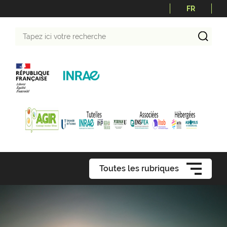
FR
Tapez
ici
votre
recherche
Toutes les rubriques