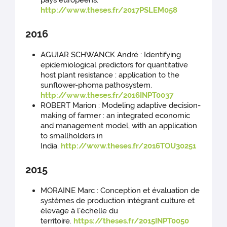
pays européens.
http://www.theses.fr/2017PSLEM058
2016
AGUIAR SCHWANCK André : Identifying
epidemiological predictors for quantitative
host plant resistance : application to the
sunflower-phoma pathosystem.
http://www.theses.fr/2016INPT0037
ROBERT Marion : Modeling adaptive decision-
making of farmer : an integrated economic
and management model, with an application
to smallholders in
India.
http://www.theses.fr/2016TOU30251
2015
MORAINE Marc : Conception et évaluation de
systèmes de production intégrant culture et
élevage à l'échelle du
territoire.
https://theses.fr/2015INPT0050