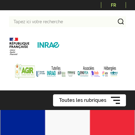
FR
Tapez
ici
votre
recherche
Toutes les rubriques