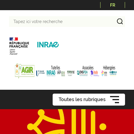
FR
Tapez
ici
votre
recherche
Toutes les rubriques