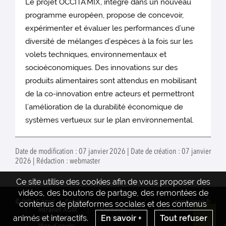
Le projet OCCITA’MIX, intégré dans un nouveau
programme européen, propose de concevoir,
expérimenter et évaluer les performances d’une
diversité de mélanges d’espèces à la fois sur les
volets techniques, environnementaux et
socioéconomiques. Des innovations sur des
produits alimentaires sont attendus en mobilisant
de la co-innovation entre acteurs et permettront
l’amélioration de la durabilité économique de
systèmes vertueux sur le plan environnemental.
Date de modification : 07 janvier 2026 | Date de création : 07 janvier
2026 | Rédaction : webmaster
Ce site utilise des cookies afin de vous proposer des
vidéos, des boutons de partage, des remontées de
© INRAE 2022
Crédits
www.inrae.fr
contenus de plateformes sociales et des contenus
Intranet AGIR
Contacts
animés et interactifs.
En savoir +
Tout refuser
Mentions legales
C.G.U.
Re