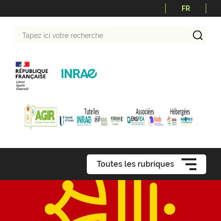
FR
Tapez
ici
votre
recherche
Toutes les rubriques