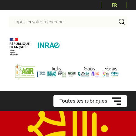
FR
Tapez
ici
votre
recherche
Toutes les rubriques