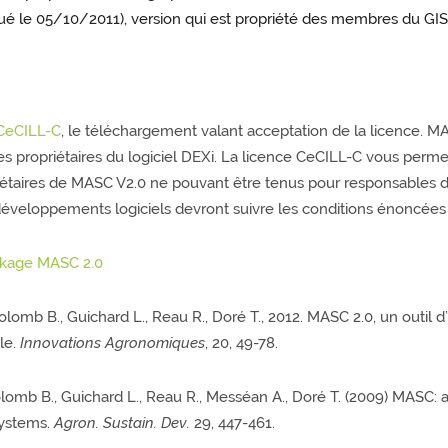
bué le 05/10/2011), version qui est propriété des membres du GI
 CeCILL-C
, le téléchargement valant acceptation de la licence.
s propriétaires du logiciel DEXi. La licence CeCILL-C vous permet
riétaires de MASC V2.0 ne pouvant être tenus pour responsables de
développements logiciels devront suivre les conditions énoncées
ackage MASC 2.0
Colomb B., Guichard L., Reau R., Doré T., 2012. MASC 2.0, un outil 
le.
Innovations Agronomiques
, 20, 49-78.
olomb B., Guichard L., Reau R., Messéan A., Doré T. (2009) MASC: a
systems.
Agron. Sustain. Dev.
29, 447-461.