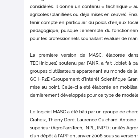
considérés. Il donne un contenu « technique » au 
agricoles (planifiées ou déjà mises en œuvre). En
tenir compte en particulier du poids d’enjeux locau
pédagogique, puisque l’ensemble du fonctionnement
pour les professionnels souhaitant évaluer de mani
La première version de MASC, élaborée dans 
TECHniques) soutenu par l’ANR, a fait l’objet à p
groupes d’utilisateurs appartenant au monde de la 
GC HP2E (Groupement d’Intérêt Scientifique Gra
mise au point. Celle-ci a été élaborée en mobilisan
dernièrement développés pour ce type de modèle et
Le logiciel MASC a été bâti par un groupe de cher
Craheix, Thierry Doré, Laurence Guichard, Antoin
supérieur (AgroParisTech, INPL, INPT) : unités Ag
d’un dépôt à l’APP en janvier 2008 sous sa version