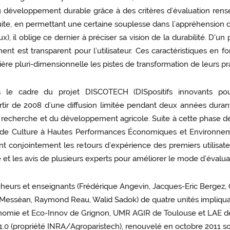
développement durable grâce à des critères d’évaluation rensei
suite, en permettant une certaine souplesse dans l’appréhension 
x), il oblige ce dernier à préciser sa vision de la durabilité. D'u
 est transparent pour l’utilisateur. Ces caractéristiques en fo
ère pluri-dimensionnelle les pistes de transformation de leurs pr
le cadre du projet DISCOTECH (DISpositifs innovants pou
artir de 2008 d’une diffusion limitée pendant deux années durant
recherche et du développement agricole. Suite à cette phase de 
nde Culture à Hautes Performances Économiques et Environne
t conjointement les retours d’expérience des premiers utilisateur
 les avis de plusieurs experts pour améliorer le mode d’évaluati
cheurs et enseignants (Frédérique Angevin, Jacques-Eric Bergez,
e Messéan, Raymond Reau, Walid Sadok) de quatre unités impliqu
ronomie et Eco-Innov de Grignon, UMR AGIR de Toulouse et LAE de 
 1.0 (propriété INRA/Agroparistech), renouvelé en octobre 2011 sou